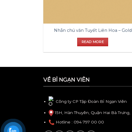
Nhẫn chú văn Tuyết Liên Hoa – Gold
READ MORE
VỀ BỈ NGẠN VIÊN
Công ty CP Tập Đoàn Bỉ Ngạn Viên
15H, Hàn Thuyên, Quận Hai Bà Trưng,
Hotline
: 094 797 00 00