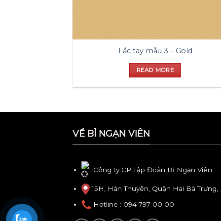
Lắc tay mẫu 3 – Gold
READ MORE
VỀ BỈ NGẠN VIÊN
Công ty CP Tập Đoàn Bỉ Ngạn Viên
15H, Hàn Thuyên, Quận Hai Bà Trưng,
Hotline
: 094 797 00 00