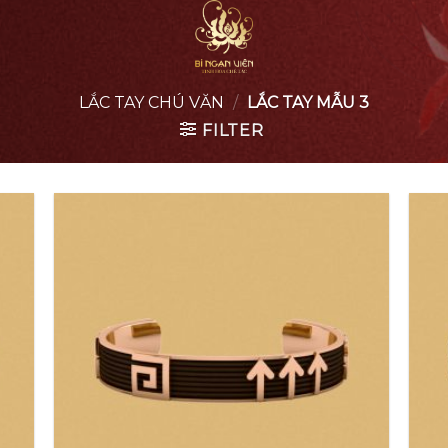
LẮC TAY CHÚ VĂN
/
LẮC TAY MẪU 3
FILTER
 to
Add to
list
wishlist