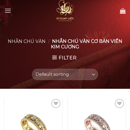
Skip
to
content
NHẪN CHÚ VĂN
/
NHẪN CHÚ VĂN CƠ BẢN VIỀN
KIM CƯƠNG
FILTER
Add to
Add to
wishlist
wishlist