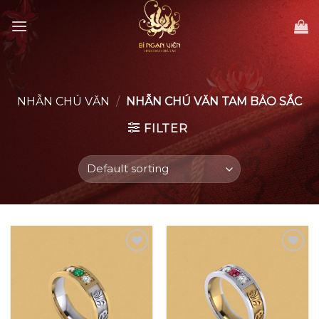
Skip
to
content
NHẪN CHÚ VĂN
/
NHẪN CHÚ VĂN TAM BẢO SẮC
FILTER
Add to
Add to
wishlist
wishlist