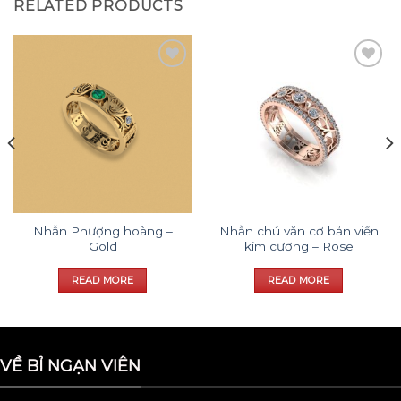
RELATED PRODUCTS
Add to
Add to
wishlist
wishlist
Nhẫn Phượng hoàng –
Nhẫn chú văn cơ bản viền
Gold
kim cương – Rose
READ MORE
READ MORE
VỀ BỈ NGẠN VIÊN