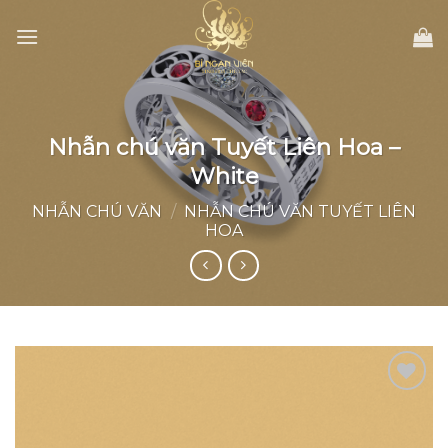
Skip
to
content
Nhẫn chú văn Tuyết Liên Hoa –
White
NHẪN CHÚ VĂN
/
NHẪN CHÚ VĂN TUYẾT LIÊN
HOA
Add to
wishlist