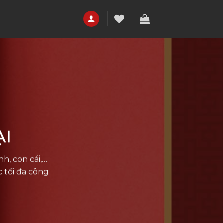
ẠI
nh, con cái,…
 tối đa công