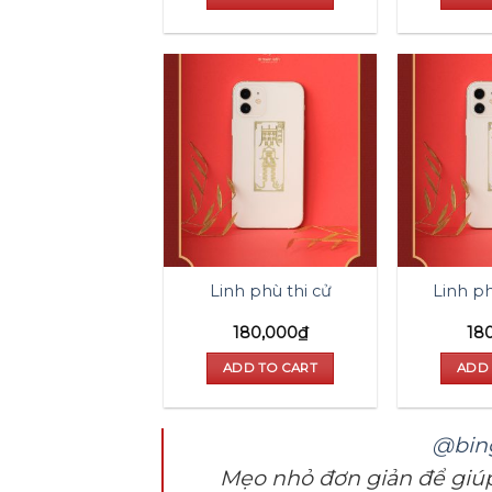
Add to
wishlist
Linh phù thi cử
Linh ph
180,000
₫
18
ADD TO CART
ADD 
@bin
Mẹo nhỏ đơn giản để giúp