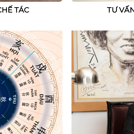
CHẾ TÁC
TƯ VẤ