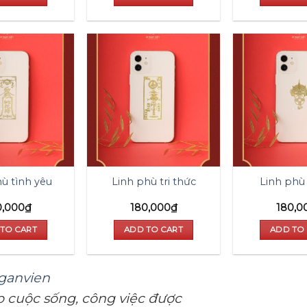
Add to
Add to
wishlist
wishlist
ù tình yêu
Linh phù tri thức
Linh phù
0,000
₫
180,000
₫
180,0
TO CART
ADD TO CART
ADD TO
ganvien
 cuộc sống, công việc được