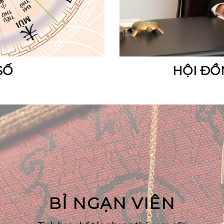
SỐ
HỘI ĐỒ
BỈ NGẠN VIÊN