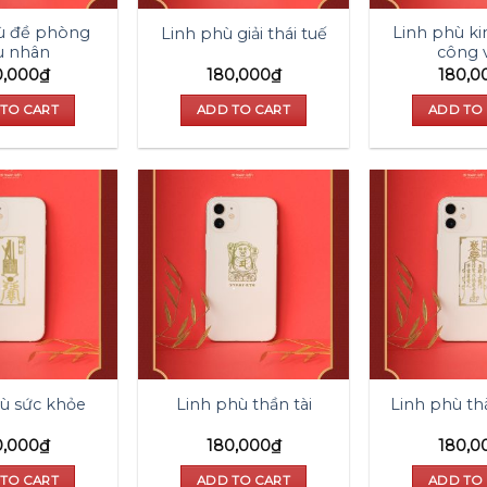
ù đề phòng
Linh phù k
Linh phù giải thái tuế
u nhân
công 
0,000
₫
180,000
₫
180,0
TO CART
ADD TO CART
ADD TO
Add to
Add to
wishlist
wishlist
ù sức khỏe
Linh phù thần tài
Linh phù t
0,000
₫
180,000
₫
180,0
TO CART
ADD TO CART
ADD TO