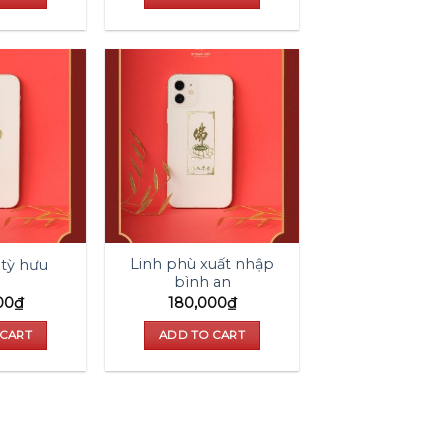
Add to
Add to
wishlist
wishlist
Linh phù xuất nhập
 tỳ hưu
bình an
00
₫
180,000
₫
 CART
ADD TO CART