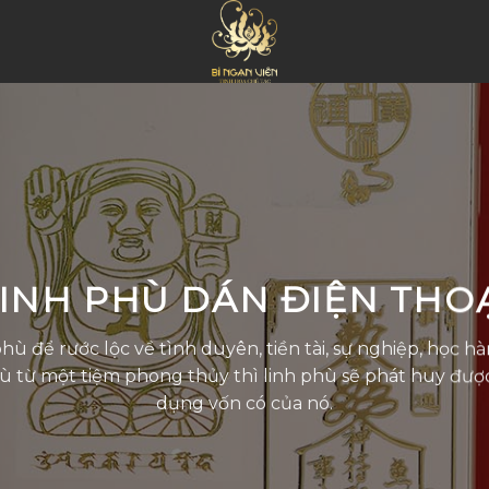
INH PHÙ DÁN ĐIỆN THO
hù để rước lộc về tình duyên, tiền tài, sự nghiệp, học hà
hù từ một tiệm phong thủy thì linh phù sẽ phát huy được
dụng vốn có của nó.