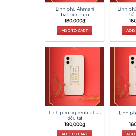
Linh phù Ahmani
Linh ph
batmin hum
tiể
180,000
₫
18
ADD TO CART
ADD 
Add to
wishlist
Linh phù nghênh phúc
Linh ph
tiêu tai
180,000
₫
18
ADD TO CART
ADD 