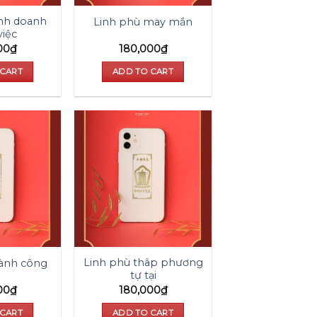
inh doanh
Linh phù may mắn
việc
00
₫
180,000
₫
 CART
ADD TO CART
Add to
Add to
wishlist
wishlist
Linh phù thâp phương
hành công
tự tại
00
₫
180,000
₫
 CART
ADD TO CART