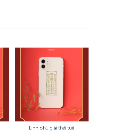
to
Add to
ist
wishlist
Linh phù giải thái tuế