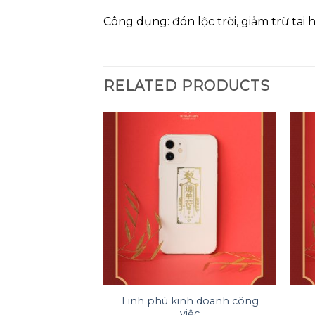
Công dụng: đón lộc trời, giảm trừ tai 
RELATED PRODUCTS
Add to
Add to
wishlist
wishlist
Linh phù kinh doanh công
 sức khỏe
việc