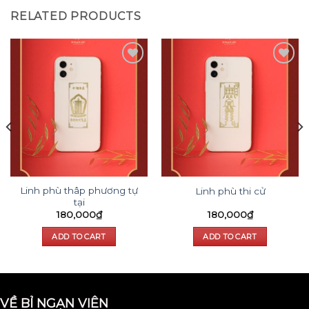
RELATED PRODUCTS
Add to
Add to
wishlist
wishlist
Linh phù thâp phương tự
Linh phù thi cử
tại
180,000
₫
180,000
₫
ADD TO CART
ADD TO CART
VỀ BỈ NGẠN VIÊN