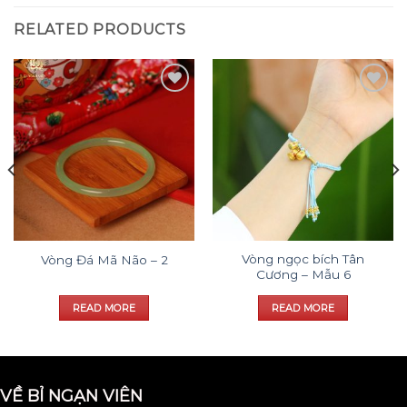
RELATED PRODUCTS
Add to
Add to
wishlist
wishlist
Vòng ngọc bích Tân
Vòng Đá Mã Não – 2
Cương – Mẫu 6
READ MORE
READ MORE
VỀ BỈ NGẠN VIÊN