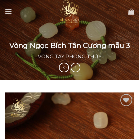
Skip
to
content
Vòng Ngọc Bích Tân Cương mẫu 3
VÒNG TAY PHONG THỦY
Add to
wishlist