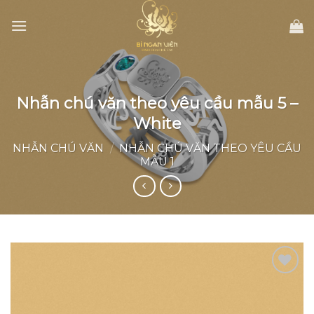
Skip
to
content
Nhẫn chú văn theo yêu cầu mẫu 5 –
White
NHẪN CHÚ VĂN
/
NHẪN CHÚ VĂN THEO YÊU CẦU
MẪU 1
Add to
wishlist