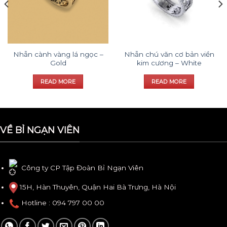
Nhẫn cành vàng lá ngọc –
Nhẫn chú văn cơ bản viền
Gold
kim cương – White
READ MORE
READ MORE
VỀ BỈ NGẠN VIÊN
Công ty CP Tập Đoàn Bỉ Ngạn Viên
15H, Hàn Thuyên, Quận Hai Bà Trưng, Hà Nội
Hotline
: 094 797 00 00