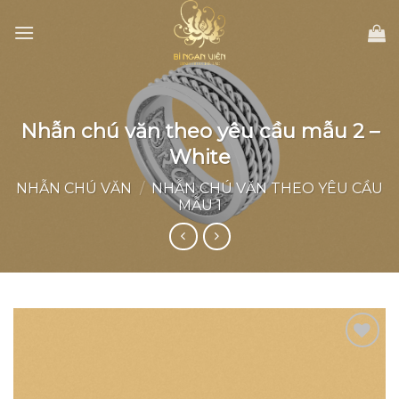
Skip
to
content
Nhẫn chú văn theo yêu cầu mẫu 2 –
White
NHẪN CHÚ VĂN
/
NHẪN CHÚ VĂN THEO YÊU CẦU
MẪU 1
Add to
wishlist