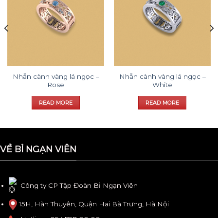
wishlist
wishlist
Nhẫn cành vàng lá ngọc –
Nhẫn cành vàng lá ngọc –
Rose
White
READ MORE
READ MORE
VỀ BỈ NGẠN VIÊN
Công ty CP Tập Đoàn Bỉ Ngạn Viên
15H, Hàn Thuyên, Quận Hai Bà Trưng, Hà Nội