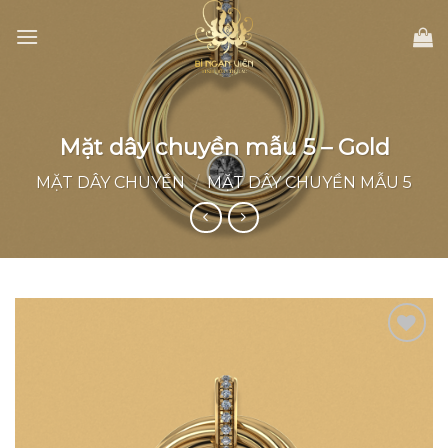
Skip
to
content
Mặt dây chuyền mẫu 5 – Gold
MẶT DÂY CHUYỀN
/
MẶT DÂY CHUYỀN MẪU 5
Add to
wishlist