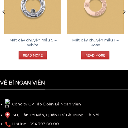
Mặt dây chuyền mẫu 5 –
Mặt dây chuyền mẫu 1 –
White
Rose
READ MORE
READ MORE
VỀ BỈ NGẠN VIÊN
Công ty CP Tập Đoàn Bỉ Ngạn Viên
15H, Hàn Thuyên, Quận Hai Bà Trưng, Hà Nội
Hotline
: 094 797 00 00