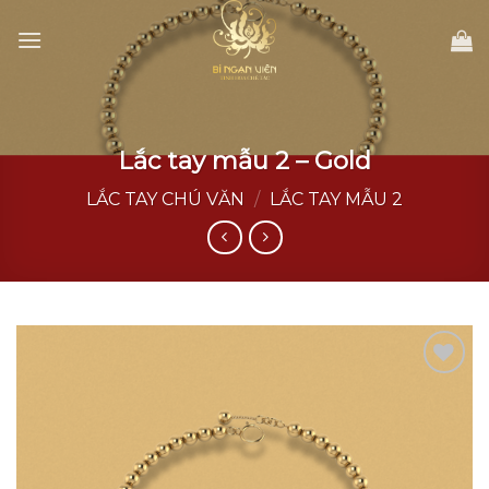
Skip
to
content
Lắc tay mẫu 2 – Gold
LẮC TAY CHÚ VĂN
/
LẮC TAY MẪU 2
Add to
wishlist