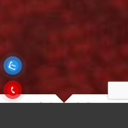
ĐỒ HÌNH CHÚ VĂN
Đồ hình chú văn là sự kết hợp giữa nội dung dòng